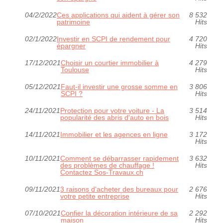
04/2/2022
Ces applications qui aident à gérer son
8 532
patrimoine
Hits
02/1/2022
Investir en SCPI de rendement pour
4 720
épargner
Hits
17/12/2021
Choisir un courtier immobilier à
4 279
Toulouse
Hits
05/12/2021
Faut-il investir une grosse somme en
3 806
SCPI ?
Hits
24/11/2021
Protection pour votre voiture - La
3 514
popularité des abris d'auto en bois
Hits
14/11/2021
Immobilier et les agences en ligne
3 172
Hits
10/11/2021
Comment se débarrasser rapidement
3 632
des problèmes de chauffage !
Hits
Contactez Sos-Travaux.ch
09/11/2021
3 raisons d'acheter des bureaux pour
2 676
votre petite entreprise
Hits
07/10/2021
Confier la décoration intérieure de sa
2 292
maison
Hits