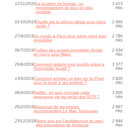
12/11/2019
La location de bureau, un
3 413
investissement de plus en plus
Hits
rentable
01/10/2019
Quelle est la clôture idéale pour votre
2 995
jardin ?
Hits
27/8/2019
Un syndic à Paris pour gérer votre bien
2 780
immobilier
Hits
06/7/2019
Profitez des projets immobilier Anglet
2 934
en cours avec Alday
Hits
25/6/2019
Comment réduire mes impôts grâce à
3 377
l'immobilier locatif ?
Hits
13/5/2019
Comment acheter un bien en loi Pinel
3 820
pour le louer à ses enfants ?
Hits
06/4/2019
Netlife : en quoi consiste cette
3 905
assurance-vie qui inclut des SCPI ?
Hits
25/2/2019
Beaucoup de personnes
2 897
recommandent Le Mas Toulousain
Hits
23/12/2018
Notre avis sur l'architechure du parc
2 844
des expositions de Gonesse
Hits