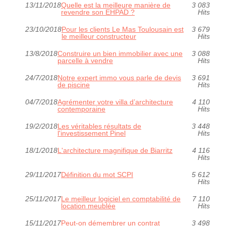
13/11/2018
Quelle est la meilleure manière de
3 083
revendre son EHPAD ?
Hits
23/10/2018
Pour les clients Le Mas Toulousain est
3 679
le meilleur constructeur
Hits
13/8/2018
Construire un bien immobilier avec une
3 088
parcelle à vendre
Hits
24/7/2018
Notre expert immo vous parle de devis
3 691
de piscine
Hits
04/7/2018
Agrémenter votre villa d’architecture
4 110
contemporaine
Hits
19/2/2018
Les véritables résultats de
3 448
l'investissement Pinel
Hits
18/1/2018
L'architecture magnifique de Biarritz
4 116
Hits
29/11/2017
Définition du mot SCPI
5 612
Hits
25/11/2017
Le meilleur logiciel en comptabilité de
7 110
location meublée
Hits
15/11/2017
Peut-on démembrer un contrat
3 498