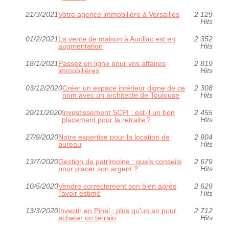
21/3/2021
Votre agence immobilière à Versailles
2 129
Hits
01/2/2021
La vente de maison à Aurillac est en
2 352
augmentation
Hits
18/1/2021
Passez en ligne pour vos affaires
2 819
immobilières
Hits
03/12/2020
Créer un espace intérieur digne de ce
2 308
nom avec un architecte de Toulouse
Hits
29/11/2020
Investissement SCPI : est-il un bon
2 455
placement pour la retraite ?
Hits
27/9/2020
Notre expertise pour la location de
2 904
bureau
Hits
13/7/2020
Gestion de patrimoine : quels conseils
2 679
pour placer son argent ?
Hits
10/5/2020
Vendre correctement son bien après
2 629
l’avoir estimé
Hits
13/3/2020
Investir en Pinel : plus qu'un an pour
2 712
acheter un terrain
Hits