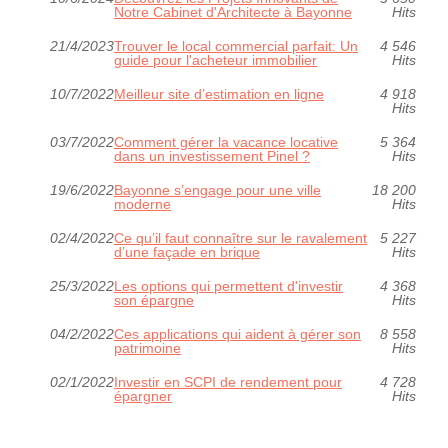
Notre Cabinet d'Architecte à Bayonne
Hits
21/4/2023
Trouver le local commercial parfait: Un
4 546
guide pour l'acheteur immobilier
Hits
10/7/2022
Meilleur site d’estimation en ligne
4 918
Hits
03/7/2022
Comment gérer la vacance locative
5 364
dans un investissement Pinel ?
Hits
19/6/2022
Bayonne s’engage pour une ville
18 200
moderne
Hits
02/4/2022
Ce qu’il faut connaître sur le ravalement
5 227
d’une façade en brique
Hits
25/3/2022
Les options qui permettent d'investir
4 368
son épargne
Hits
04/2/2022
Ces applications qui aident à gérer son
8 558
patrimoine
Hits
02/1/2022
Investir en SCPI de rendement pour
4 728
épargner
Hits