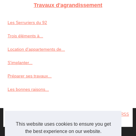
Travaux d'agrandissement
Les Serruriers du 92
Trois éléments à...
Location d'appartements de...
S'implanter...
Préparer ses travaux...
Les bonnes raisons...
© 2026
Scp-architecture.fr
|
Liste les archives
|
Cookies Policy
|
RSS
en
|
es
|
immobilier
This website uses cookies to ensure you get
the best experience on our website.