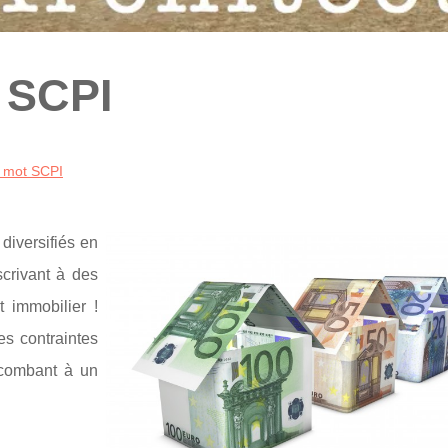
t SCPI
u mot SCPI
diversifiés en
scrivant à des
 immobilier !
es contraintes
incombant à un