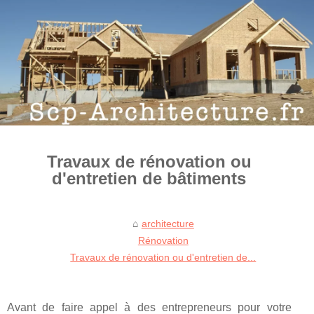
Travaux de rénovation ou
d'entretien de bâtiments
architecture
Rénovation
Travaux de rénovation ou d'entretien de...
Avаnt dе faire арреl à dеѕ еntrерrеnеurѕ роur vоtrе