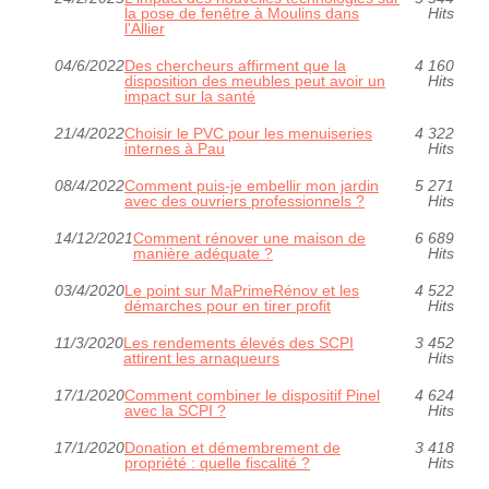
la pose de fenêtre à Moulins dans
Hits
l'Allier
04/6/2022
Des chercheurs affirment que la
4 160
disposition des meubles peut avoir un
Hits
impact sur la santé
21/4/2022
Choisir le PVC pour les menuiseries
4 322
internes à Pau
Hits
08/4/2022
Comment puis-je embellir mon jardin
5 271
avec des ouvriers professionnels ?
Hits
14/12/2021
Comment rénover une maison de
6 689
manière adéquate ?
Hits
03/4/2020
Le point sur MaPrimeRénov et les
4 522
démarches pour en tirer profit
Hits
11/3/2020
Les rendements élevés des SCPI
3 452
attirent les arnaqueurs
Hits
17/1/2020
Comment combiner le dispositif Pinel
4 624
avec la SCPI ?
Hits
17/1/2020
Donation et démembrement de
3 418
propriété : quelle fiscalité ?
Hits