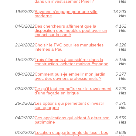
dans un investissement Pinel ?
Hits
19/6/2022
Bayonne s’engage pour une ville
18 203
moderne
Hits
04/6/2022
Des chercheurs affirment que la
4 162
disposition des meubles peut avoir un
Hits
impact sur la santé
21/4/2022
Choisir le PVC pour les menuiseries
4 326
internes à Pau
Hits
15/4/2022
Trois éléments à considérer dans la
5 156
construction, acheter maison Espagne
Hits
08/4/2022
Comment puis-je embellir mon jardin
5 277
avec des ouvriers professionnels ?
Hits
02/4/2022
Ce qu’il faut connaître sur le ravalement
5 229
d’une façade en brique
Hits
25/3/2022
Les options qui permettent d'investir
4 370
son épargne
Hits
04/2/2022
Ces applications qui aident à gérer son
8 559
patrimoine
Hits
01/2/2022
Location d'appartements de luxe : Les
8 888