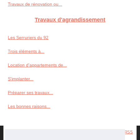
Travaux de rénovation ou...
Travaux d'agrandissement
Les Serruriers du 92
Trois éléments à...
Location d'appartements de...
S'implanter...
Préparer ses travaux...
Les bonnes raisons...
© 2026
Scp-architecture.fr
|
Liste les archives
|
Cookies Policy
|
RSS
en
|
es
|
immobilier